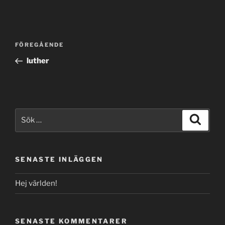
Inläggsnavigering
Föregående
FÖREGÅENDE
inlägg
luther
Sök
Sök
efter:
SENASTE INLÄGGEN
Hej världen!
SENASTE KOMMENTARER