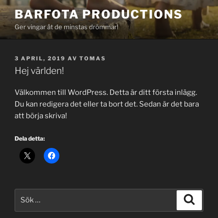
Hoppa
BARFOTA PRODUCTIONS
till
Ger vingar åt de minstas drömmar!
innehåll
PUBLICERAT
3 APRIL, 2019
AV
TOMAS
Hej världen!
Välkommen till WordPress. Detta är ditt första inlägg.
Du kan redigera det eller ta bort det. Sedan är det bara
att börja skriva!
Dela detta:
Sök
Sök
efter: