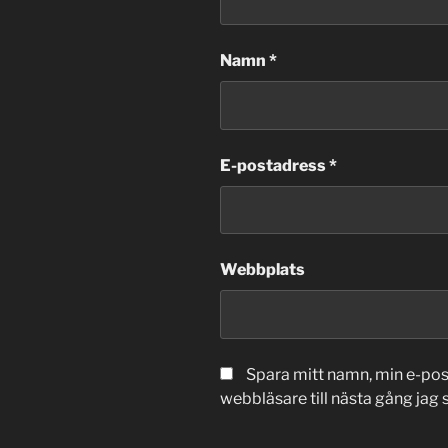
Namn
*
E-postadress
*
Webbplats
Spara mitt namn, min e-po
webbläsare till nästa gång jag