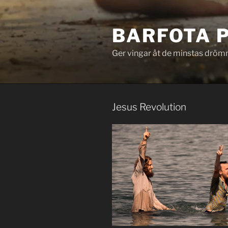
Hoppa
till
BARFOTA 
innehåll
Ger vingar åt de minstas dröm
Jesus Revolution