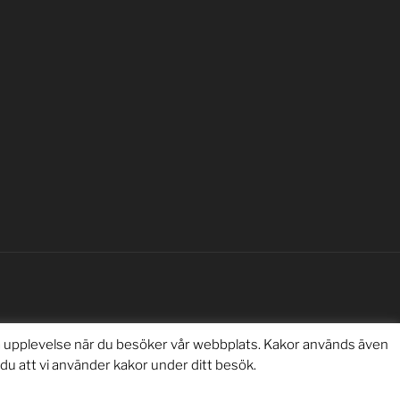
a upplevelse när du besöker vår webbplats. Kakor används även
u att vi använder kakor under ditt besök.