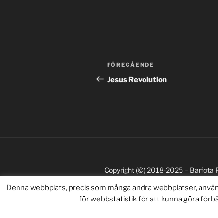
Inläggsnavigering
Föregående
FÖREGÅENDE
inlägg
Jesus Revolution
Copyright (©) 2018-2025 – Barfota 
Denna webbplats, precis som många andra webbplatser, använde
för webbstatistik för att kunna göra för