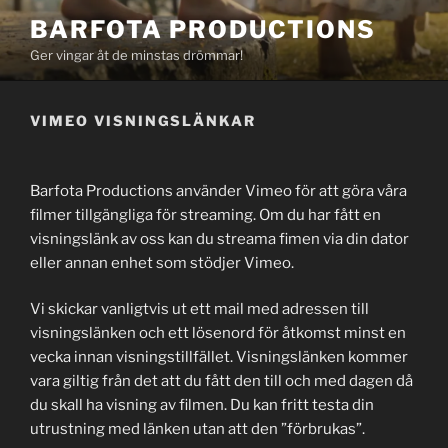
Hoppa
BARFOTA PRODUCTIONS
till
Ger vingar åt de minstas drömmar!
innehåll
VIMEO VISNINGSLÄNKAR
Barfota Productions använder Vimeo för att göra våra
filmer tillgängliga för streaming. Om du har fått en
visningslänk av oss kan du streama fimen via din dator
eller annan enhet som stödjer Vimeo.
Vi skickar vanligtvis ut ett mail med adressen till
visningslänken och ett lösenord för åtkomst minst en
vecka innan visningstillfället. Visningslänken kommer
vara giltig från det att du fått den till och med dagen då
du skall ha visning av filmen. Du kan fritt testa din
utrustning med länken utan att den ”förbrukas”.